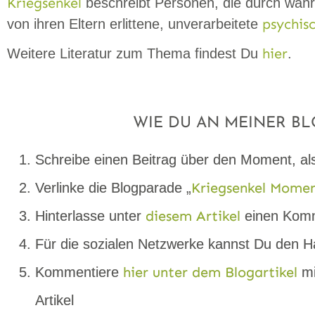
Kriegsenkel
beschreibt Personen, die durch wäh
psychis
von ihren Eltern erlittene, unverarbeitete
hier
Weitere Literatur zum Thema findest Du
.
WIE DU AN MEINER B
Schreibe einen Beitrag über den Moment, als 
Kriegsenkel Mome
Verlinke die Blogparade „
diesem Artikel
Hinterlasse unter
einen Komm
Für die sozialen Netzwerke kannst Du den
hier unter dem Blogartikel
Kommentiere
mi
Artikel