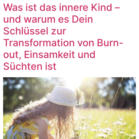
Was ist das innere Kind –
und warum es Dein
Schlüssel zur
Transformation von Burn-
out, Einsamkeit und
Süchten ist